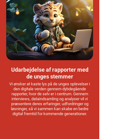
Udarbejdelse af rapporter med
de unges stemmer
Vi ønsker at kaste lys på de unges oplevelser i
den digitale verden gennem dybdegående
rapporter, hvor de selv er i centrum. Gennem
interviews, dataindsamling og analyser vil vi
præsentere deres erfaringer, udfordringer og
løsninger, så vi sammen kan skabe en bedre
digital fremtid for kommende generationer.