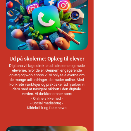
udvikling
Ud på skolerne: Oplæg til elever
Digitana vil tage direkte ud i skolerne og møde
eleverne, hvor de er. Gennem engagerende
oplæg og workshops vil vi oplyse eleverne om
de mange udfordringer, de møder online. Med
konkrete værktøjer og praktiske råd hjælper vi
dem med at navigere sikkert i den digitale
verden. Vi dækker emner som:
- Online sikkerhed -
- Social mediebrug -
- Kildekritik og fake news -