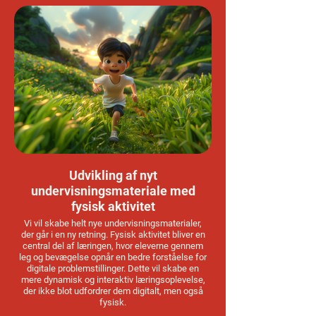
Udvikling af nyt
undervisningsmateriale med
fysisk aktivitet
Vi vil skabe helt nye undervisningsmaterialer,
der går i en ny retning. Fysisk aktivitet bliver en
central del af læringen, hvor eleverne gennem
leg og bevægelse opnår en bedre forståelse for
digitale problemstillinger. Dette vil skabe en
mere dynamisk og interaktiv læringsoplevelse,
der ikke blot udfordrer dem digitalt, men også
fysisk.