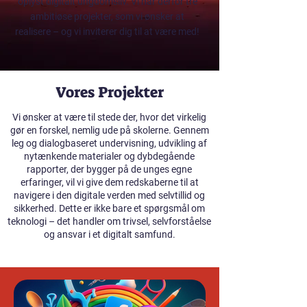
oplyst digitalt ungdomsliv. Vi har derfor tre
ambitiøse projekter, som vi ønsker at
realisere – og vi inviterer dig til at være med!
Vores Projekter
Vi ønsker at være til stede der, hvor det virkelig
gør en forskel, nemlig ude på skolerne. Gennem
leg og dialogbaseret undervisning, udvikling af
nytænkende materialer og dybdegående
rapporter, der bygger på de unges egne
erfaringer, vil vi give dem redskaberne til at
navigere i den digitale verden med selvtillid og
sikkerhed. Dette er ikke bare et spørgsmål om
teknologi – det handler om trivsel, selvforståelse
og ansvar i et digitalt samfund.
Spil og lege under