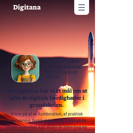
Digitana
Styrk de unges
digitale fremtid
Støt et af Digitana's
projekter
Hos Digitana har vi et mål om at
løfte de digitale færdigheder i
grundskolen.
Vi tror på at en kombination, af praktisk
undervisning, fysisk aktivitet og fokus på de
unges oplevelser, kan skabe en mere tryg og